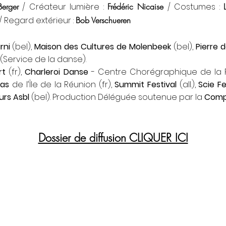
erger
/ Créateur lumière :
Frédéric Nicaise
/ Costumes :
/ Regard extérieur :
Bob Verschueren
rni
(bel),
Maison des Cultures de Molenbeek
(bel),
Pierre 
(Service de la danse).
rt
(fr),
Charleroi Danse
- Centre Chorégraphique de la F
pas
de l’Île de la Réunion (fr),
Summit Festival
(all.),
Scie Fe
urs Asbl
(bel). Production Déléguée soutenue par la
Comp
Dossier de diffusion CLIQUER ICI