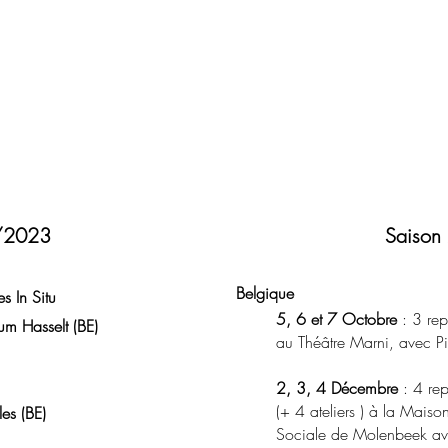
2/2023
Saiso
Belgique
s In Situ
5, 6 et 7 Octobre
: 3 rep
rum Hasselt (BE)
au Théâtre Marni, avec Pi
2, 3, 4 Décembre
: 4 rep
(+ 4 ateliers ) à la Maiso
les (BE)
Sociale de Molenbeek ave