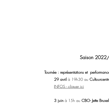
Saison 202
Tournée : représentations et performance
2
9 avril
à 19h30
au
C
ultuurcent
INFOS - cliquer ici
3 juin
à 15h au
CBO- Jette Bruxel