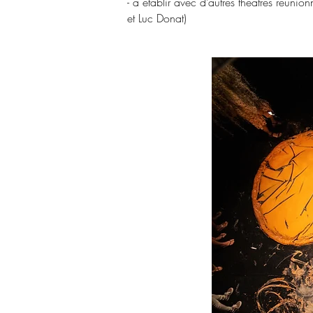
- à établir avec d’autres théâtres réunio
et Luc Dona
t)