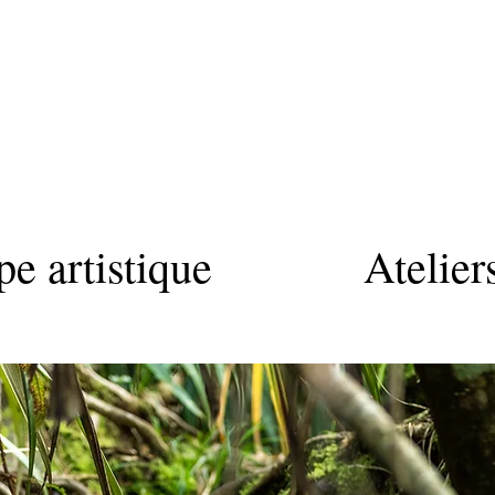
R A C I N E S
e artistique
Atelier