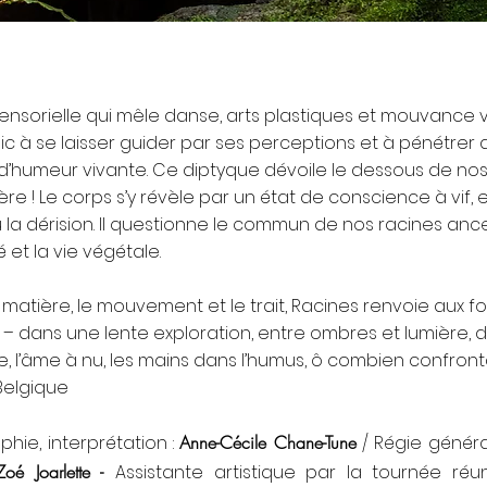
nsorielle qui mêle danse, arts plastiques et mouvance v
public à se laisser guider par ses perceptions et à pénét
 d’humeur vivante. Ce diptyque dévoile le dessous de no
mière ! Le corps s’y révèle par un état de conscience à vif,
 ou la dérision. Il questionne le commun de nos racines a
et la vie végétale.
a matière, le mouvement et le trait, Racines renvoie aux f
vie – dans une lente exploration, entre ombres et lumière, du
ne, l’âme à nu, les mains dans l’humus, ô combien confront
 Belgique
hie, interprétation :
Anne-Cécile Chane-Tune
/ Régie généra
Zoé Joarlette -
Assistante artistique par la tournée réu