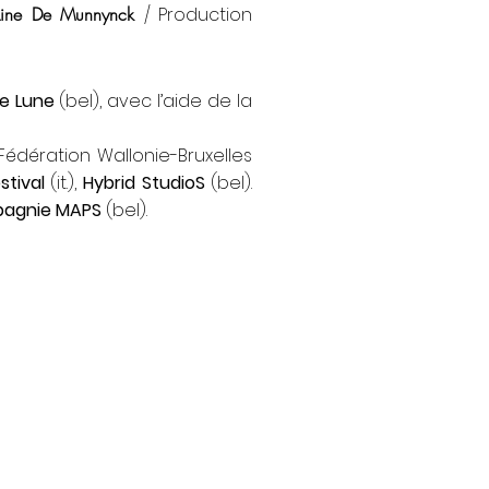
Line De Munnynck
/ Production
de Lune
(bel), avec l’aide de la
édération Wallonie-Bruxelles
stival
(it.),
Hybrid StudioS
(bel).
agnie MAPS
(bel).