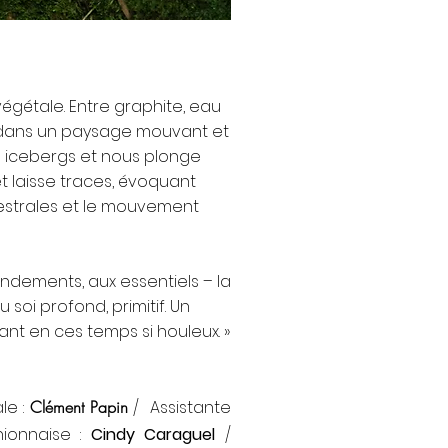
égétale. Entre graphite, eau
rer dans un paysage mouvant et
s icebergs et nous plonge
 et laisse traces, évoquant
ncestrales et le mouvement
ondements, aux essentiels – la
 soi profond, primitif. Un
ant en ces temps si houleux. »
le :
Clément Papin
/
Assistante
nionnaise :
Cindy Caraguel
/