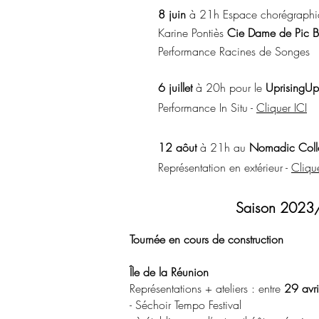
8 juin
à 21h Espace chorégraphiqu
Karine Pontiès
Cie Dame de Pic
B
Performance Racines de Songes
6 juillet
à 20h pour le
UprisingUp 
Performance In Situ -
Cliqu
er ICI
12 aôut
à 21h au
Nomadic Colle
Représentation en extérieur -
Clique
Saison 202
Tournée en cours de construction
Île de la Réunion
Représentations + ateliers : entre
29 avri
- Séchoir Tempo Festival